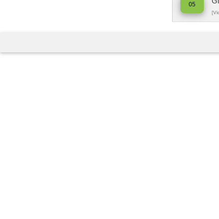
Gl
05
[Vi