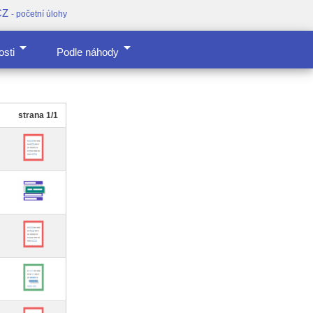
CZ
- početní úlohy
arrow_drop_down
arrow_drop_down
osti
Podle náhody
strana 1/1