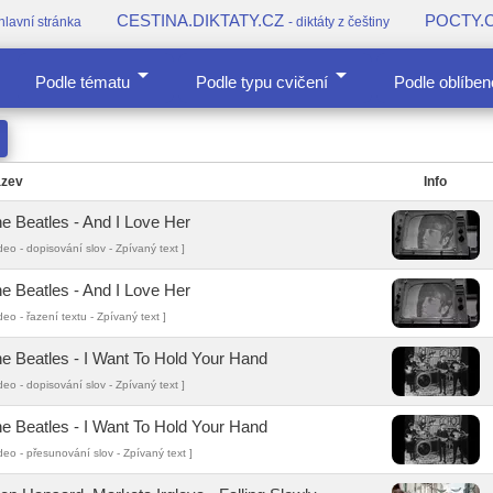
CESTINA.DIKTATY.CZ
POCTY.
 hlavní stránka
- diktáty z češtiny
arrow_drop_down
arrow_drop_down
Podle tématu
Podle typu cvičení
Podle oblíben
zev
Info
e Beatles - And I Love Her
deo - dopisování slov - Zpívaný text ]
e Beatles - And I Love Her
deo - řazení textu - Zpívaný text ]
e Beatles - I Want To Hold Your Hand
deo - dopisování slov - Zpívaný text ]
e Beatles - I Want To Hold Your Hand
deo - přesunování slov - Zpívaný text ]